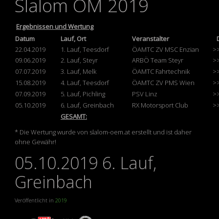
Slalom ÖM 2019
Ergebnissen und Wertung
Datum
Lauf, Ort
Veranstalter
22.04.2019
1. Lauf, Teesdorf
ÖAMTC ZV MSC Enzian
>
09.06.2019
2. Lauf, Steyr
ARBÖ Team Steyr
>
07.07.2019
3. Lauf, Melk
ÖAMTC Fahrtechnik
>
15.08.2019
4. Lauf, Teesdorf
ÖAMTC ZV PMS Wien
>
07.09.2019
5. Lauf, Pichling
PSV Linz
>
05.10.2019
6. Lauf, Greinbach
RX Motorsport Club
>
GESAMT:
* Die Wertung wurde von slalom-oem.at erstellt und ist daher
ohne Gewähr!
05.10.2019 6. Lauf,
Greinbach
Veröffentlicht in
2019