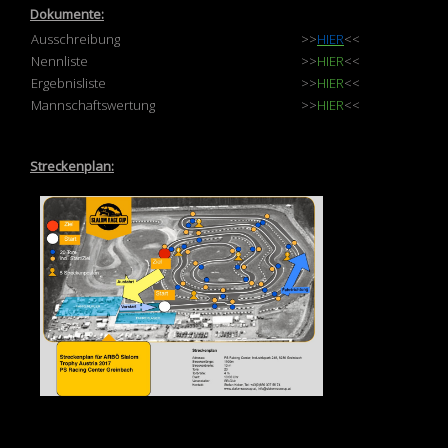
Dokumente:
Ausschreibung
>>
HIER
<<
Nennliste
>>
HIER
<<
Ergebnisliste
>>
HIER
<<
Mannschaftswertung
>>
HIER
<<
Streckenplan: