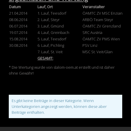
Datum
Lauf, Ort
Veranstalter
21.04.2014
1. Lauf, Teesdorf
ÖAMTC ZV MSC Enzian
08.06.2014
2. Lauf, Steyr
ARBÖ Team Steyr
06.07.2014
3. Lauf, Gmünd
ÖAMTC ZV Grenzland
19.07.2014
4. Lauf, Greinbach
SRC Austria
15.08.2014
5. Lauf, Teesdorf
ÖAMTC ZV PMS Wien
30.08.2014
6. Lauf, Pichling
PSV Linz
7. Lauf, St. Veit
MSC St. Veit/Glan
GESAMT:
* Die Wertung wurde von slalom-oem.at erstellt und ist daher
ohne Gewähr!
Es gibt keine Beiträge in dieser Kategorie. Wenn
Unterkategorien angezeigt werden, können diese aber
Beiträge enthalten.